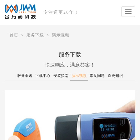
专注巡更26年！
首页
服务下载
演示视频
服务下载
快速响应，满意答案！
服务承诺
下载中心
安装指南
演示视频
常见问题
巡更知识