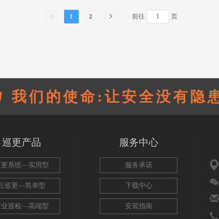
1
2
前往
页
我们的使命:让安全没有隐患
巡更产品
服务中心
巡更系统—实用型
服务承诺
云巡更—简单型
下载中心
行业巡检—高端型
安装指南