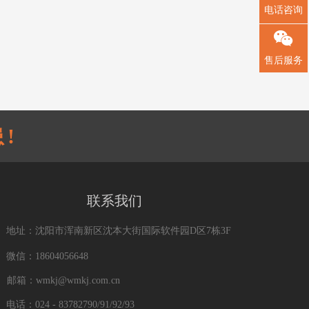
电话咨询
售后服务
!
联系我们
地址：沈阳市浑南新区沈本大街国际软件园D区7栋3F
微信：18604056648
邮箱：wmkj@wmkj.com.cn
电话：024 - 83782790/91/92/93